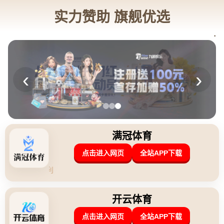
立即咨询
关于壹号娱乐
关于壹号娱乐
壹号娱乐官网（NG大舞台 Yihao）秉承“有梦你就来”的理念，开放
APP下载与官方网站入口。lum...