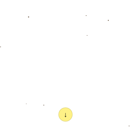
查看更多
壹号娱乐官网（NG大舞台 Yihao）秉承“有梦你就来”的理念，开放
APP下载与官方网站入口。lum...