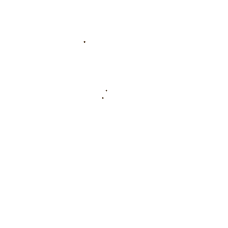
AI智能运动经济模型
Founder
运动健康数据区块链存储
Manager