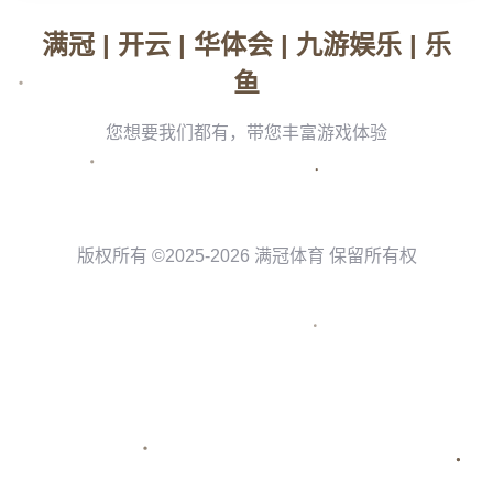
关于壹号娱乐
关于壹号娱乐
公司推出电竞陪玩服务优化与个性化推荐系统平台，平台通过智能
分析玩家需求、游戏技能和陪玩师服务记录，智能推荐最适合的陪
玩师并提供个性化服务建议。该平台已在多个陪玩平台中使用。未
来，公司将继续完善推荐系统...
查看更多
服务优势
我们的
优势