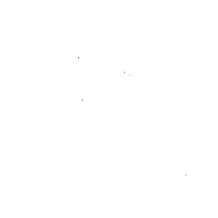
价格体系
我们的
价格
39
$
小时
初级价格
冬季运动旅游开发