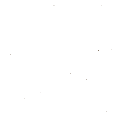
体育露营管理
Area Officer
新闻资讯
掌握我们的
最新信息