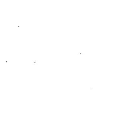
59
$
小时
高级价格
体育赛事周边衍生品开发
体育赛事安保管理