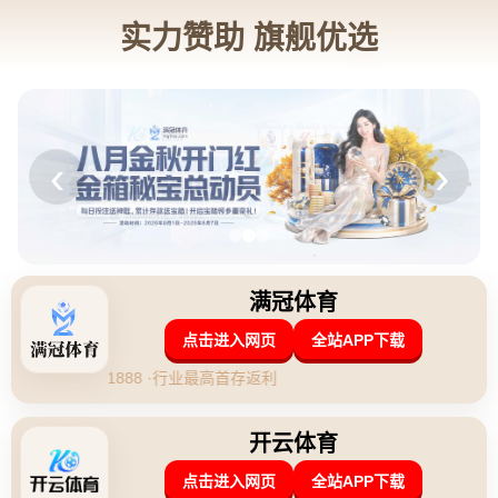
立即咨询
关于壹号娱乐
关于壹号娱乐
壹号娱乐官网（NG大舞台 Yihao）秉承“有梦你就来”的理念，开放
APP下载与官方网站入口。lum...