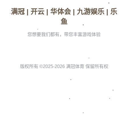
的赞誉？本文将从墨菲的视角出发，探讨赵心童的天赋与潜力，并
剖析他如何成为斯诺克赛场上的耀眼新星。
一：赵心童的独特气质与亨德利的相似之处
提到90年代的亨德利，几乎无人不知他是斯诺克历史上的传奇人
物。那时的亨德利，不仅技术出众，更有一种不可动摇的王者气
场。墨菲在评价赵心童时，显然看到了类似的气质。赵心童在球台
上的表现，往往让人感到
从容不迫
，他的击球节奏、战术选择甚至
是比赛中的冷静态度，都展现出一种超越年龄的成熟。正如亨德利
当年统治赛场，赵心童也逐渐在比赛中展现出一种“天生为此”的自
信。
例如，在2021年英国锦标赛中，赵心童一路过关斩将，最终捧起冠
军奖杯，成为首位在三大赛中夺冠的中国球员。他的比赛风格，既
有精准的长台进攻，又有细腻的防守布局，这种全面性让人联想到
年轻时的亨德利。墨菲所提到的“注定如此”，或许正是指这种与生俱
来的天赋和对胜利的渴望。