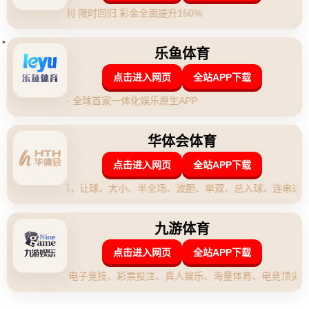
新闻资讯
墨菲：赵心童登台仿佛'天命所
归'，堪比90年代亨德利
2025-09-13T13:30:11+08:00
引言：天才球手赵心童的天赋光芒
在斯诺克的世界里，天才总是能以一种独特的方式吸引所有人的目
光。当肖恩·墨菲评价中国球手赵心童时，他用了一个令人印象深刻
的比喻：赵心童走上球台时，仿佛有种“注定如此”的感觉，宛如90年
代的斯蒂芬·亨德利。这种评价不仅是对赵心童实力的极高认可，也
让人不禁好奇，这位年轻的中国选手究竟有何魅力，能被冠以这样