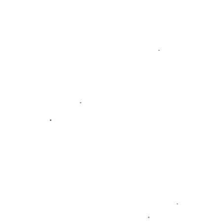
订阅
提交