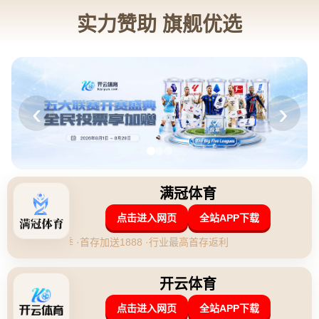
立即咨询
新闻资讯