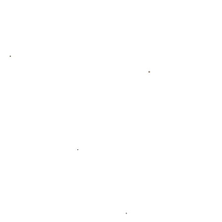
订阅
提交
关注我们