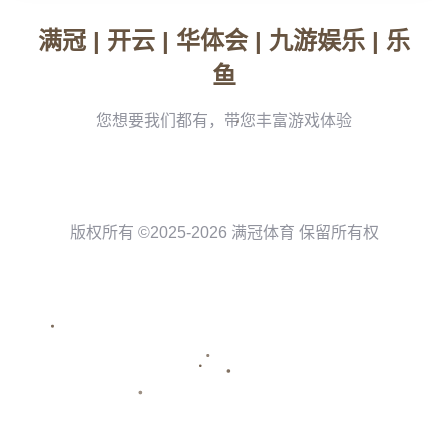
也引发了关于新帅人选的激烈讨论。而其中一个名字格外引人注目
——若热·热苏斯。这位教练因其大胆的战术理念和敢于弃用内马尔
的传闻，成为了热门候选。那么，他究竟有何过人之处，能让巴西
足协将目光投向他？本文将带你一探究竟。