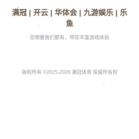
就来探讨这一话题，分析为何一味“重启”可能并非最佳选择，以及曼
联该如何面对这位昔日天才的未来。
为何“重启”拉什福德可能是错误的选择
所谓“重启”，往往意味着给予球员更多机会、调整位置或改变战术以
激发潜力。但对于拉什福德来说，这种方式可能已经不适用。首
先，他的职业生涯早期已经证明了自己的能力，尤其是在2019-
2020赛季，他打入17粒英超进球，成为球队的进攻核心。然而，近
两年他的表现却令人失望，数据和场上态度都显示出一种疲态。如
果单纯依靠时间或机会去“等待”他找回状态，无疑是对俱乐部资源的
一种浪费。
更重要的是，拉什福德的问题不仅仅是技术或状态，而是心理层面
的瓶颈。
频繁的伤病、场外压力以及对自身定位的迷茫
，这些因素
叠加在一起，让他在比赛中显得缺乏斗志。林良锋指出，如果一味
地“重启”而不解决根本问题，只会让球员陷入更深的低谷。