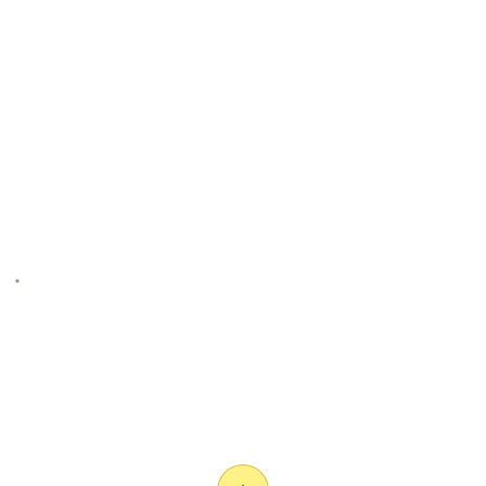
0571-6041727
18233741753
『1』壹号娱乐官网 - NG大舞台，yihao 有梦你就来
All Rights by
壹号娱乐