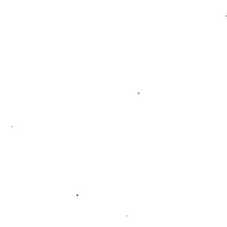
订阅
提交
关注我们