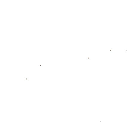
扬
州
队
你
抢
到
票
了
吗
C罗
新闻
回归
资讯
曼联
后坚
持己
见，
对队
友期