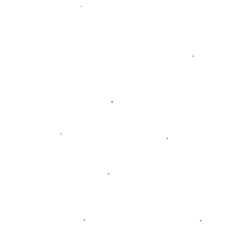
提交
搜索
栏目导航
关于壹号娱乐
服务优势