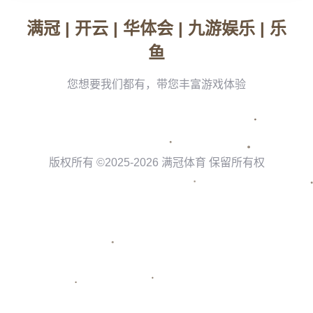
昔日锋线尖刀张庆鹏正式告别天津男篮
退役后迅速转型为高级篮球导师的
张庆鹏
，去年接过天津男篮主帅
职务，成为本土年轻教练崛起的一名代表人物。然而，在带领球队
期间，他始终面临阵容单薄、整体竞争力不足等难题，上个赛季未
能实现外界对成绩反弹的期待。近日，确定消息传出：他已不再担
任该职位，将寻找新的发展方向。这无疑给正在改革中的CBA体系
带来更多思考：如何让退役明星脱颖而出，同时匹配资源完成职业
进阶？
以往类似案例中，如杜峰和李楠转型国家队及俱乐部工作，都经历
漫长磨砺。但目前来看，“火速上岗”的方式效果似乎并不稳定，为此
不少专家建议，应拓宽本土新人梯度培养路径，以便他们有足够时
间与平台稳步成长，从而推动联赛进入更加成熟的发展阶段。