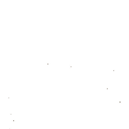
提交
搜索
栏目导航