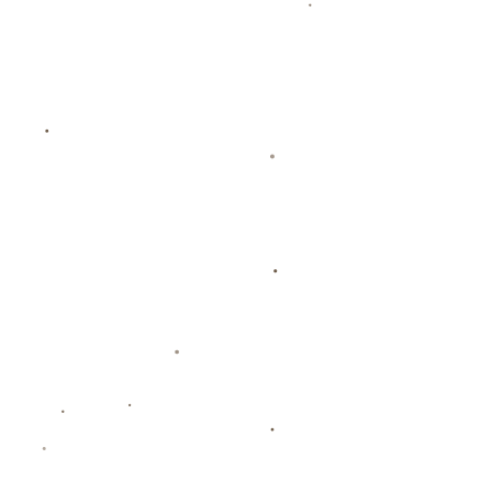
订阅
提交
关注我们