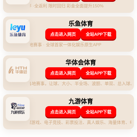
新闻资讯
4-3！世俱杯惊天对攻，德甲强队
狂轰4球，防线形同虚设
2025-09-29T18:11:11+08:00
一场惊心动魄的进球盛宴
在最近的世俱杯赛场上，一场令人热血沸腾的比赛以
4-3
的比分收
场，德甲劲旅展现了强大的进攻火力，连轰四球，让对手的防线形
同
纸糊
，毫无招架之力。这场比赛不仅是一场视觉盛宴，更是对攻
防两端实力的一次极致考验。本文将带你回顾这场
世俱杯进球大战