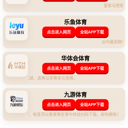
新闻资讯
10.6亿豪门爆冷0-1失利 世俱杯B
组形势突变：6分出线成关键
2025-10-02T18:11:33+08:00
赛事总是充满戏剧性和未知，尤其是在举足轻重的国际比赛中。作
为拥有
10.6亿欧元
身价的豪门俱乐部，不久前的一场
世俱杯B组对
战
掀起了巨大波澜。这支超级强队在多方期待下，意外以
0-1不敌实
力并不起眼的对手
。这一结果不仅震惊四方，也让整个小组出线形
势彻底搅乱。而今，“取胜积累到6分是否能顺利突围？”成为球迷们
关心的重要焦点。