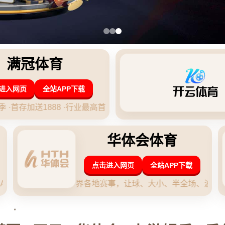
半场建功 巴萨1-0