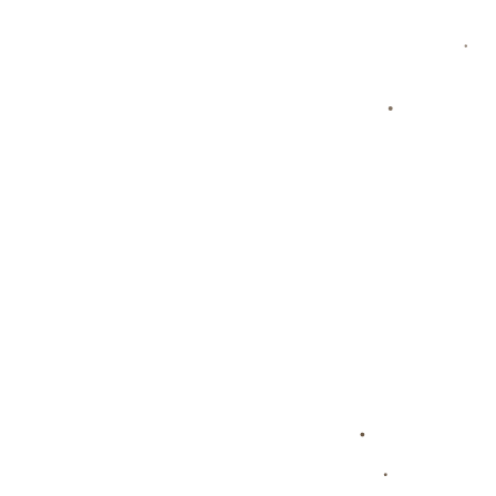
订阅
提交
关注我们
Instagram
225.5k Followers