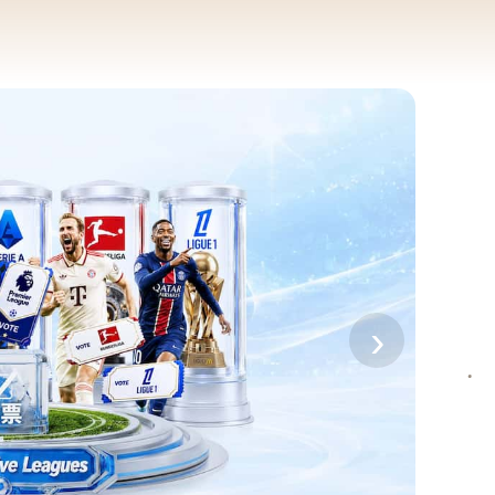
立即咨询
我们