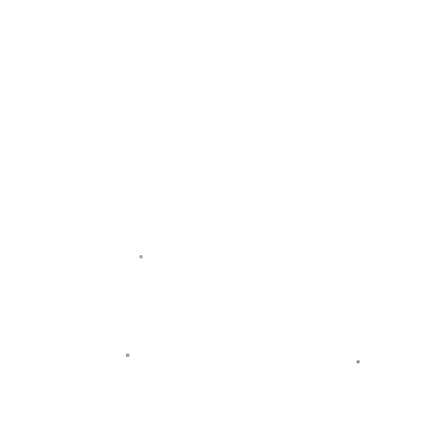
订阅
提交
关注我们
Instagram
225.5k Followers