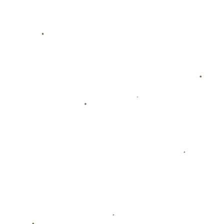
眼，
具备
入选
西班
牙国
家队
实力
山
东
泰
山
挺
新闻
进
资讯
足
协
杯
决
赛