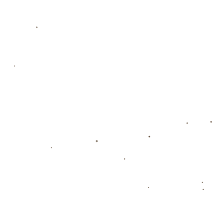
有潜力
需求表单