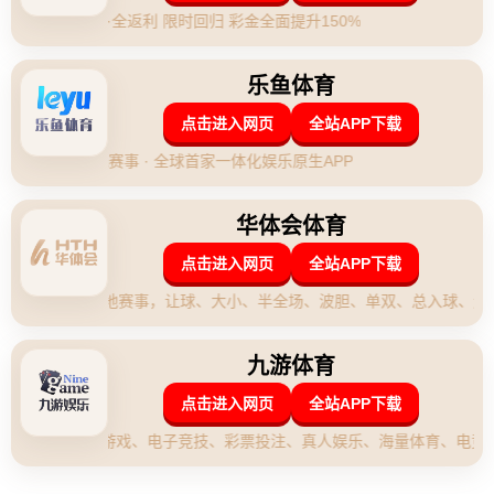
新闻资讯
NBA选秀倒计时！杨瀚森未来两月
将如何惊艳亮相？
2025-11-02T18:12:18+08:00
前言：杨瀚森的NBA梦想
即将起航
在篮球世界里，年轻的名字往往承载着无限可能。年仅18岁的中国