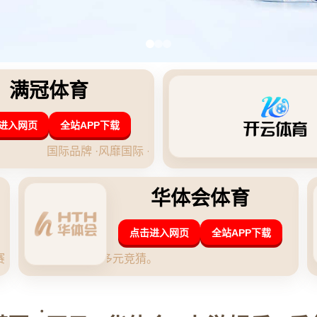
护门！世俱杯创单场
录