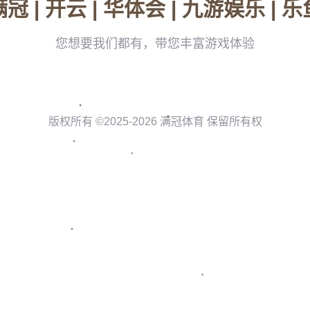
常被忽视却不可或缺的人物——库尔图瓦。就在最近
勇表现再次证明了自己。当球队陷入危机时，他凭借
度过难关，更是成为赛后焦点。这样的高光表现，也
数纪录。
库尔图瓦何以成“救世
瓦
早已习惯身上的压力。然而，一名门将在全球顶级
比赛期间，对手火力凶猛射门频繁，多达10次具有
次冲击都被这个比利时国脚完美化解。他不仅展现出
封堵技术令对方球员无功而返，是为球队稳定军心、