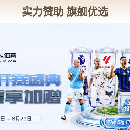
关于壹号娱乐
服务优势
团队介绍
新闻资讯
联系