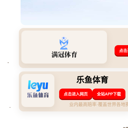
新闻资讯
新闻资讯
库尔图瓦神勇
10次扑救新纪
2025-11-07T18:12:29+08:00