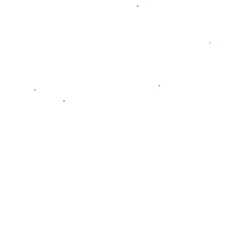
订阅
提交
关注我们