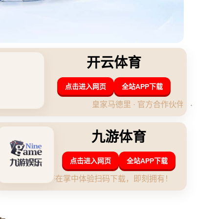
搜索
栏目导航