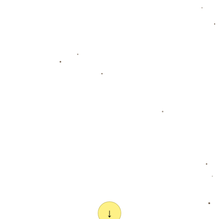
0571-6041727
18233741753
『1』壹号娱乐官网 - NG大舞台，yihao 有梦你就来
All Rights by
壹号娱乐