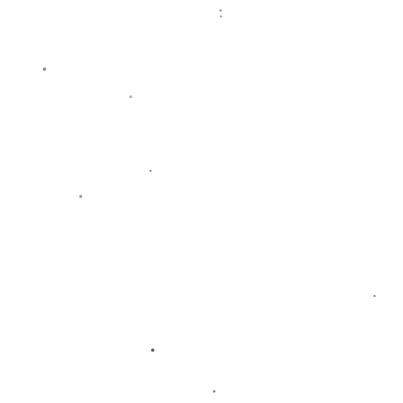
新闻资讯
联系我们
友情链接
友情链接
热门新闻
比肩
新闻
波
普！
资讯
湖人
新晋
3D球
星崭