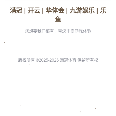
高效早训的重要性
每天清晨空气清新，周围环境相对安静，这时候的大脑经过一夜休
息后变得更加敏锐，因此早上的时间被认为是开展高效运动与学习
的重要阶段。据研究表明，那些坚持晨练的人通常能够更容易建立
自律，同时提高整体专注力。对于像 王楚钦这样的职业运动员而
言，每天固定时间进行科学而系统化的
基础技能、体能及技术动作
步骤等
相关内容重复练习，不仅能提升技艺，还可以有效规避受伤
风险。
为了保证充足精力，他调整了生物钟，通过健康饮食和合理作息规
律来保持身体最佳状态。这种严谨生活方式使他比同龄选手更具竞
争优势，并多次在重要比赛中斩获佳绩。
同时，在实践过程中观察记录并分析优劣，以找出现阶段各项目标
实现途径，有意识地加固或改善某方面不足，则显得至关重要。例
如：当发现自己发球速度偏慢时可适度增加力量型环节比例；若应
对攻击性打法反应消极则需加强快速步法转换灵活度等专项模拟操