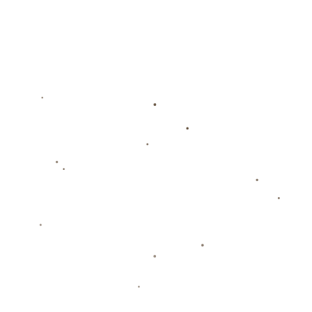
分享至
上一篇
勇士或用库明加换字母哥，助库里再冲冠军宝
座
下一篇