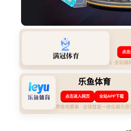
新闻资讯
新闻资讯
大表妹野球场
压！
2025-11-21T10:13:44+08:00