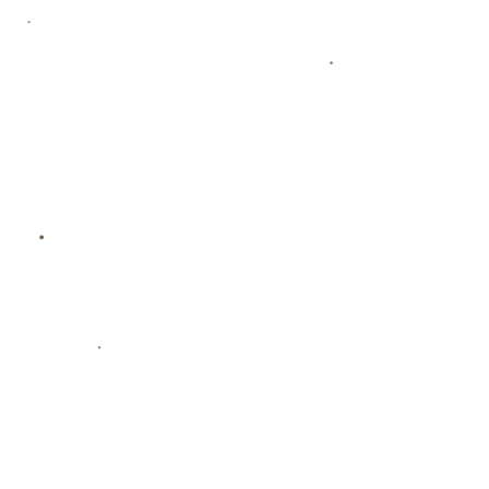
提交
搜索