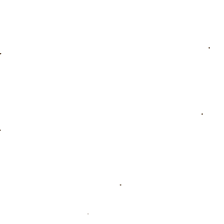
加盟
广西壮族自治区玉林市兴业县北市镇
admin@lumaaivideo.com