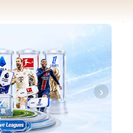
立即咨询
我们