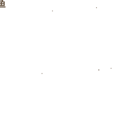
关于壹号娱乐
服务优势
团队介绍
新闻资讯
联系我们
热门新闻
在10人应战下，皇马奉