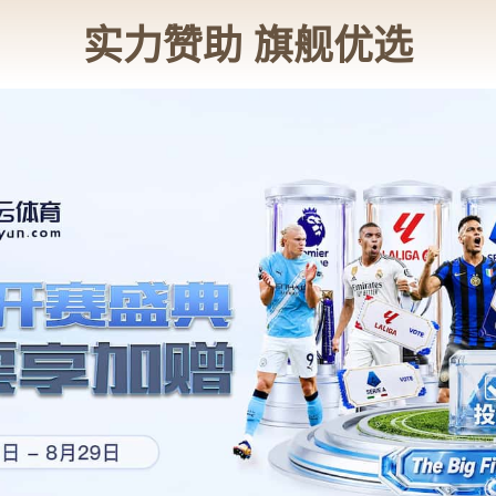
关于壹号娱乐
服务优势
团队介绍
新闻资讯
联系