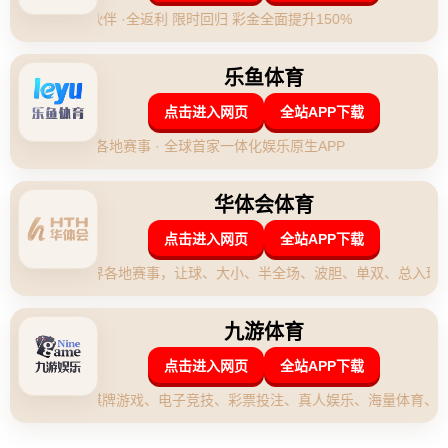
新闻资讯
多特艰难逼平，欧洲豪强世俱杯
遭遇重挫！
2025-12-25T10:14:19+08:00
欧洲足坛的目光再次聚焦于世俱杯这一国际舞台，然而本届赛事的
激烈程度却让不少球队始料未及。作为备受瞩目的足球强队之一，
多特蒙德在比赛中并没有交出令人满意的答卷，这更将“豪门低迷”的
话题推至风口浪尖。