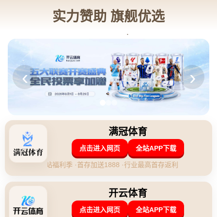
立即咨询
新闻资讯