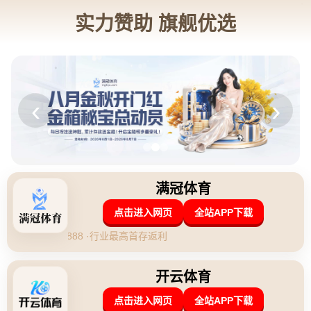
立即咨询
新闻资讯