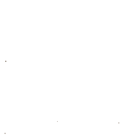
下
滑，
退役
倒计
时已
开启
广西壮族自治区玉林市兴业县北市镇