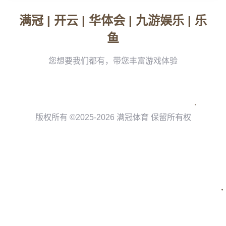
聚光灯下的新星：王欣瑜崭露头角
近年来，中国女子网坛不乏令人惊喜的新面孔，而出生于2001年的
王欣瑜正是其中闪耀的一颗明星
。作为李娜之后备受关注的一位年
轻选手，拥有强大的底线技术和灵活跑动能力，这使得她能够快速
适应赛场上的各种变化。在本场比赛进行到第二盘时，她凭借迅速
调整，在开局就取得主动权，并逐渐拉大比分差距。
当看到屏幕上那令人热血沸腾的数据——“王欣瑜以3比1领先”时，
相信每一个支持她的人都会为这位小将送上一份深情的“加油”。这种
自信而坚定的表现在国际赛事中的意义远非数字所能体现，它代表
着努力、成长以及属于中国力量正在世界范围内崛起。
技术分析：为何占据优势？
回顾这一重要赛段，不难发现，扎实且具有侵略性的发球成为了关
键点之一。作为擅长硬地作战的小将，面对对方复杂且多样化击打