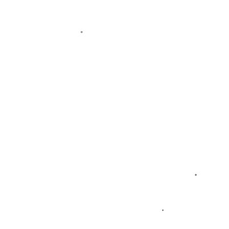
提交
搜索
栏目导航
关于壹号娱乐