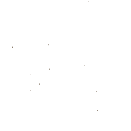
订阅
提交
关注我们
Instagram
225.5k Followers