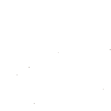
提交
搜索
栏目导航
关于壹号娱乐