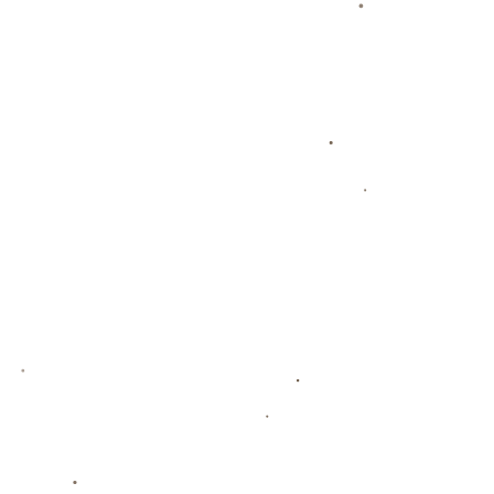
友情链接
友情链接
热门新闻
贝蒂
斯
4-3
新闻
力克
资讯
佛罗
伦
萨，
历史
性晋
级欧