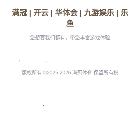
业生涯中，给予我们关于人生和成长的深刻启示。
一、逆境中的心态：从嘘声中汲取力量
德约科维奇的职业生涯并非一帆风顺。作为塞尔维亚球员，他在早
期常常被误解，甚至在一些大赛中遭遇观众的冷嘲热讽。尤其是在
与费德勒、纳达尔等“人气王”的对决中，现场观众的偏见性嘘声几乎
成了家常便饭。然而，令人惊叹的是，德约并未因此退缩，反而将
这些负面情绪转化为动力。他曾公开表示：“当我听到嘘声时，我会
告诉自己，这是对我的挑战，我要证明自己。”这种将逆境化为动力
的心态，正是他能一次次站上冠军领奖台的关键原因，也让我们明
白，无论外界如何评价，坚持内心的信念才是成功的基石。
二、专注自我：不在意他人眼光的重要性
在社交媒体时代，每个人都可能面临舆论的压力，而德约科维奇更
是深谙此道。从疫苗风波到个人生活选择，他多次成为公众讨论的
焦点。尽管如此，他始终专注于自己的目标，不被外界的噪音所干
扰。在2023年美网决赛中，尽管部分观众依然对他抱有偏见，他仍
以出色的表现夺冠，并在赛后用行动回应质疑。这种
专注力
和
韧性