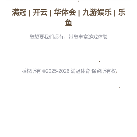
一、精心筹备：从策划到执行的严谨流程
在每届
欧洲杯
开赛前数月，央视团队便已进入紧张的筹备阶段。无
论是赛事转播权的谈判，还是解说团队的选拔，每一步都力求完
美。据了解，央视会提前与欧足联沟通，确保获得高清信号传输权
限，同时对赛事日程进行详细拆解，以便制定最优化的直播计划。
此外，为了让观众感受到更沉浸式的观赛体验，团队还会设计专题
节目，如赛前分析和球员访谈等内容。这些环节看似简单，却需要
跨部门协作，确保每一个细节都万无一失。
二、技术支持：高清画质与稳定信号的保障
对于
央视欧洲杯
报道来说，技术支持是重中之重。试想一下，如果
直播画面卡顿或信号中断，观众的观赛体验将大打折扣。为此，央
视频频投入巨资升级设备，并与国际信号提供商紧密合作，确保每
一场比赛都能以4K超高清画质呈现。尤其是在面对复杂天气或网络
环境时，备用方案显得尤为重要。例如，在2020年欧洲杯期间，尽