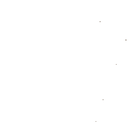
提交
搜索
栏目导航
关于壹号娱乐