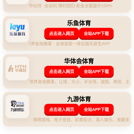
新闻资讯
[流言板]森林狼G1先发阵容揭晓：
康利领衔，爱德华兹、麦丹、兰
德尔与戈贝尔联手出战
2026-02-06T10:15:35+08:00
引言：森林狼新赛季首战
阵容引热议