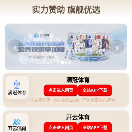
立即咨询
新闻资讯