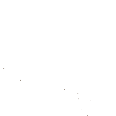
宣在
即，
苏比
门迪
加盟
倒计
时
新闻
赵心
资讯
童：
世锦
赛冠
军梦
起，
从头
再战
斯诺
克征
程