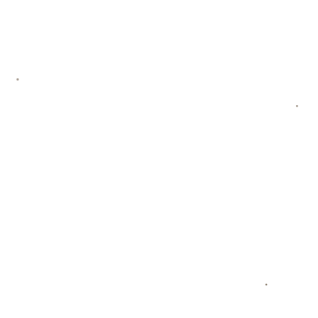
第安维尔斯16强
订阅
提交