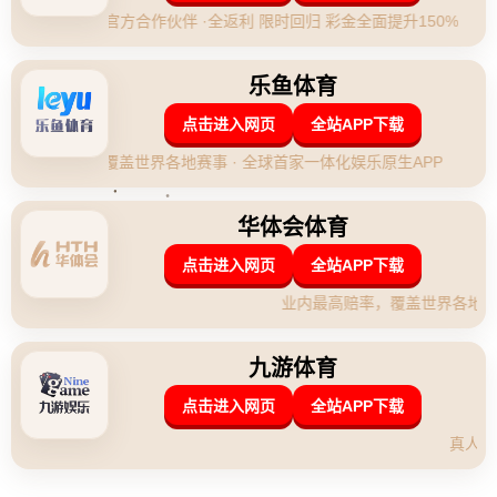
新闻资讯
朱婷11分闪耀赛场！科内3-0横扫
米兰，意甲女排总决赛夺冠在望
2026-02-23T10:16:09+08:00
引言：朱婷再现王者风
范，科内离冠军仅一步之
遥