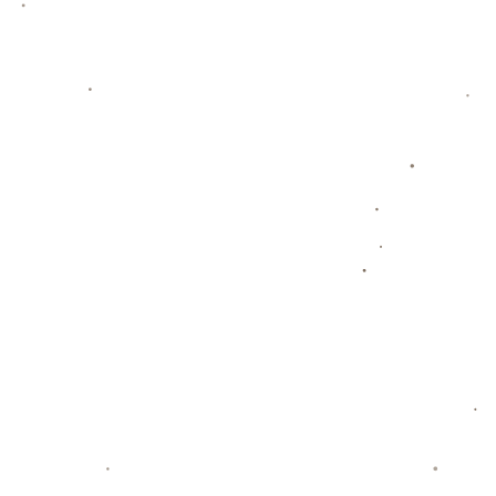
提交
搜索
栏目导航