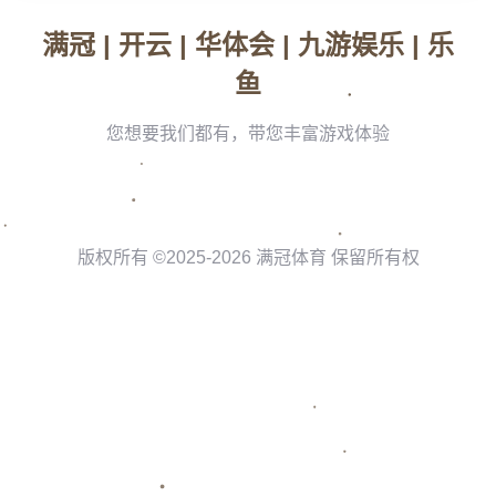
在万众瞩目的意甲女排联赛总决赛中，中国女排队长朱婷再次成为
焦点！她在比赛中贡献了
11分
，帮助科内利亚诺（简称科内）以
3比
0
的比分横扫米兰队，成功拿到冠军点。这场比赛不仅展现了朱婷的
个人实力，也让人们看到了科内在联赛中的统治力。究竟这场比赛
有哪些亮点？让我们一起来深入剖析这场激动人心的对决！
比赛回顾：科内强势压
制，朱婷发挥稳定
在总决赛的舞台上，科内利亚诺展现出了强大的整体实力。首局比
赛，科内的进攻和防守都占据了绝对优势，米兰队几乎无力招架。
尤其是
朱婷
，她在攻防两端表现得游刃有余，多次关键得分让对手
望而却步。最终，科内以25比18轻松拿下第一局。
接下来的两局，米兰虽然试图调整战术，但面对科内的严密布阵和
高效配合
，依然难以翻盘。朱婷在第二局和第三局中分别贡献了4分
和5分，不仅在进攻端频频得手，还在拦网环节给对手施加了巨大压