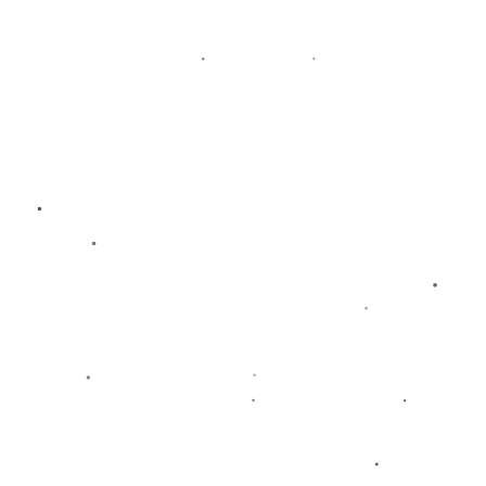
热门新闻
斯诺
克世
锦赛
新闻
首
资讯
轮：
雷佩
凡1-
6惨
败卫
冕冠
军威
尔
逊，
凌晨
决战
悬念