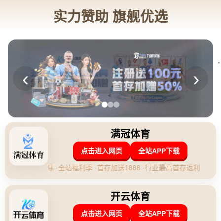
立即咨询
新闻资讯