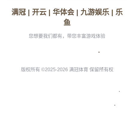
本文将深入探讨桑切斯的高薪如何成为曼联困境的导火索，并分析
其对俱乐部长远发展的影响。
一 高薪引援的初衷与现实落差
曼联签下桑切斯时，目标明确：通过这位智利球星提升球队的攻击
力，重振昔日豪门雄风。当时，56万英镑的周薪刷新了英超纪录，
彰显了俱乐部的财力和决心。然而，现实却令人失望。桑切斯的表
现远未达到预期，他在老特拉福德的51场比赛中仅打进5球，与其天
价薪资形成了巨大的反差。这种
高薪低效
的现象，不仅让球迷感到
愤怒，也让俱乐部内部开始反思：是否过于追求明星效应，而忽视
了球员的实际适配性？
二 畸形薪资结构的连锁反应
桑切斯的超高薪水不仅仅是一个个例，它直接导致了曼联内部薪资
结构的失衡。为了维持更衣室和谐，其他核心球员纷纷要求加薪，
导致整体工资支出大幅攀升。据统计，曼联在过去几年中的工资账