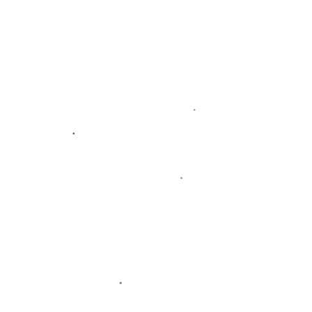
订阅
提交
关注我们
Instagram
225.5k Followers