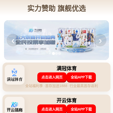
立即咨询
新闻资讯