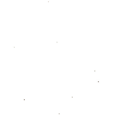
搜索
栏目导航
关于壹号娱乐
服务优势
团队介绍
新闻资讯