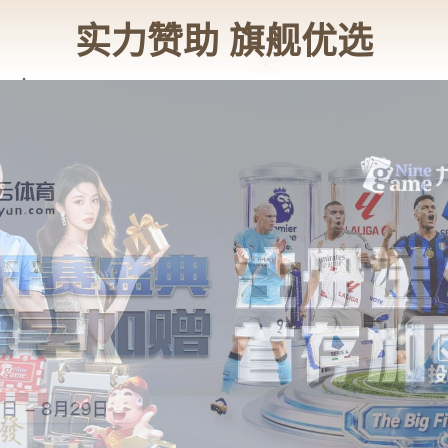
关于壹号娱乐
服务优势
团队介绍
新闻资讯
联系