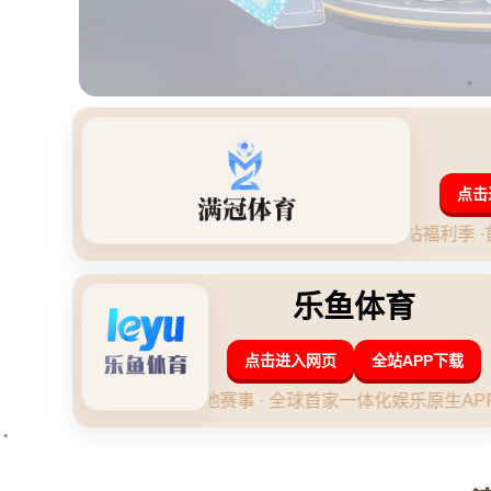
新闻资讯
新闻资讯
扎卡里-里萨谢
成果，与粉丝
2026-03-15T10:16:47+08:00