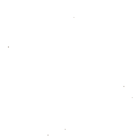
不少网友评论认为，“能够像扎卡里这样
远。”这些话语，不仅彰显粉丝对他的支持