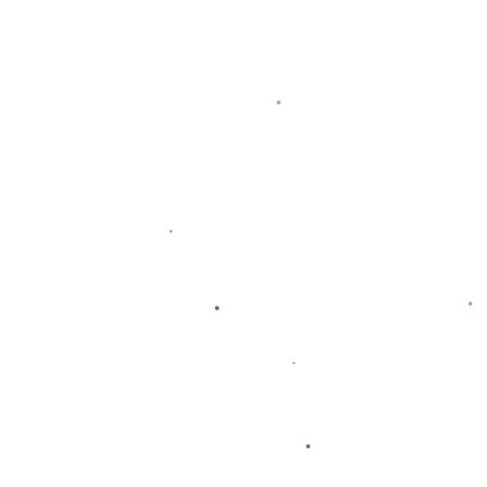
栏目导航
关于壹号娱乐
服务优势
团队介绍
新闻资讯
联系我们
友情链接