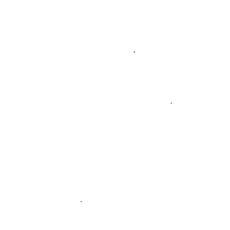
搜索
栏目导航
关于壹号娱乐
服务优势
团队介绍