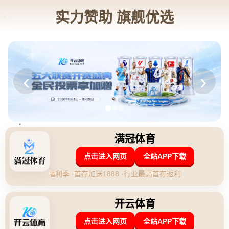
立即咨询
新闻资讯