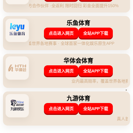
新闻资讯
2024欧洲杯：德国再度成为东道
主，迎来历史第4次举办
2026-04-14T10:09:32+08:00
引言：德国再迎足球盛
宴，2024欧洲杯备受瞩目
当谈到世界足坛的顶级赛事，欧洲杯无疑是无数球迷心中的狂欢