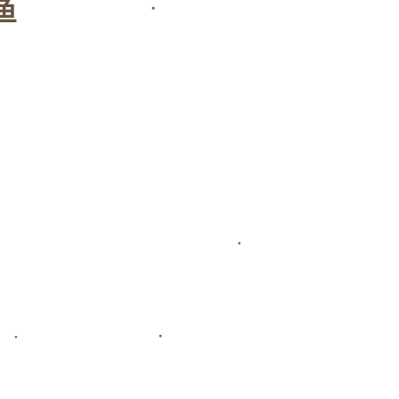
关于壹号娱乐
服务优势
团队介绍
新闻资讯
联系我们
热门新闻
波鸿前锋联赛全勤却无