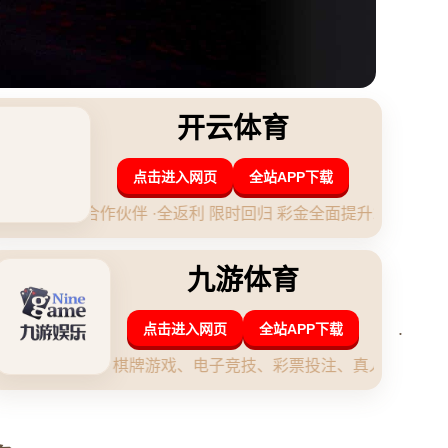
搜索
栏目导航