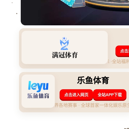
新闻资讯
新闻资讯
体彩发布“全民
法升级版
2026-04-16T10:09:40+08:00