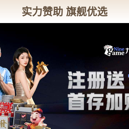
关于壹号娱乐
服务优势
团队介绍
新闻资讯
联系