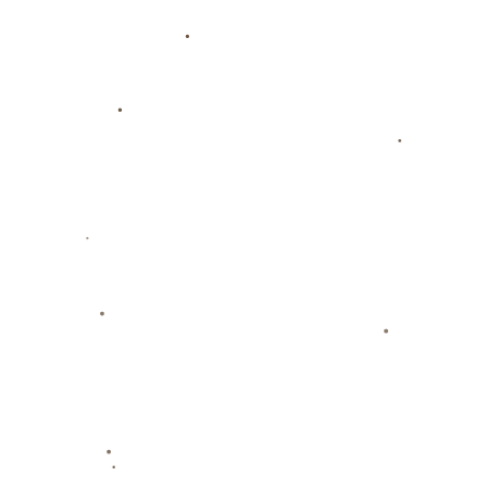
搜索
栏目导航
关于壹号娱乐
服务优势
团队介绍