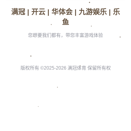
本文将围绕这一主题，探讨情感和信任如何成为团队成功的基石，
并结合案例分析其在足球领域的实际意义。
一：情感是团队凝聚力的源泉