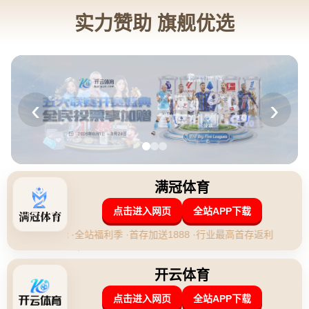
立即咨询
新闻资讯