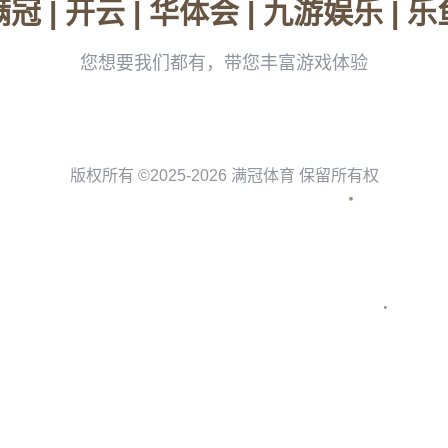
关注
）一直是豪门中的佼佼者，以华丽的进攻和坚韧的防
表现却令人震惊——
连续3场欧冠至少丢3球
，这是队
球迷心痛，也引发了外界对球队战术、防守体系以及
巴萨的防线如此脆弱？本文将深入剖析这一历史性低
以用“灾难性”来形容。无论是面对强敌还是中游球
击。以最近一场比赛为例，对阵某强队的比赛中，巴
，最终以1-4惨败。这种情况并非个例，而是连续三
共丢球数高达
10球
，场均失球超过3个，这样的表现
明对比。
在
队史
上还是首次出现。过去，即便在低谷时期，巴