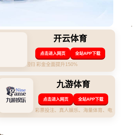
搜索
栏目导航