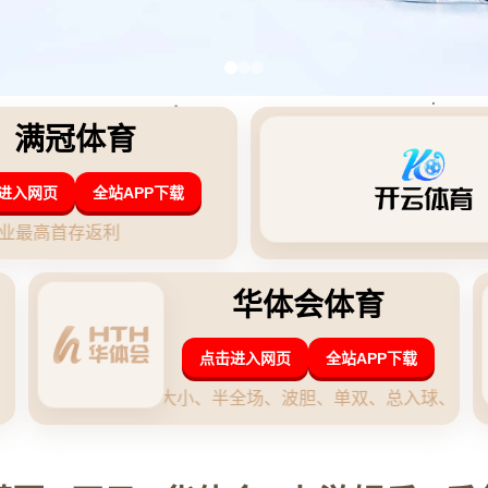
均失3球以上，创