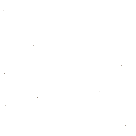
团队介绍
新闻资讯
联系我们
友情链接
友情链接
热门新闻
莱万
新闻
或赴
迈阿
资讯
密与
梅西