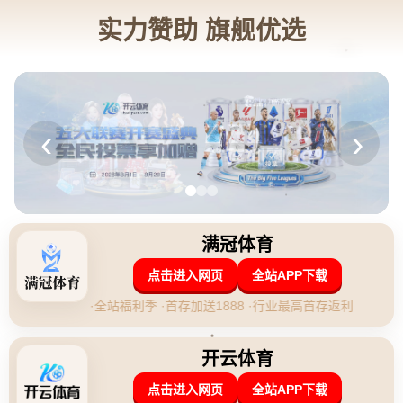
立即咨询
新闻资讯