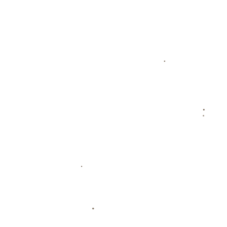
提交
搜索