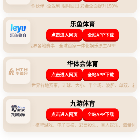
新闻资讯
世界杯焦点战：黎巴嫩男篮对阵
法国男篮，双方无望淘汰赛前景
解析
2026-05-10T10:09:31+08:00
引言：一场无关出线的荣誉之战
在2023年男篮世界杯的赛场上，黎巴嫩男篮与法国男篮的对决虽然
无法改变两队无缘淘汰赛的命运，但这场比赛依然充满看点。两支