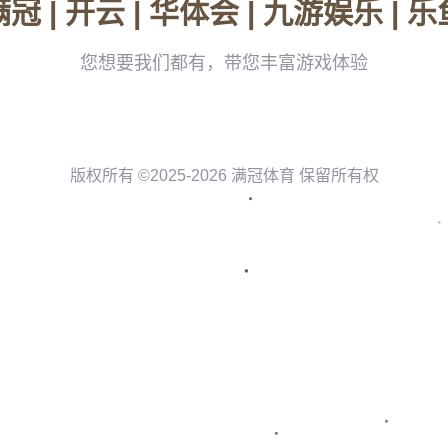
并存
（Mikel Arteta）已经执教超过四年，他的到来曾
术和风格上有了显著改善，
重要冠军
的缺失仍然是绕
特塔展现了潜力，但缺乏重量级奖杯是否会成为他职
如何评价阿尔特塔的表现，剖析他的成就与短板。
队阵容老化、战术混乱。他迅速着手重建，通过引入
回了竞争力。2020年的足总杯冠军是他在短时间内
英超或欧冠相比，但它标志着阿尔特塔有能力带领球
的表现也逐步提升，甚至在2022-23赛季长时间
，阿尔特塔在
球队管理
和文化重塑方面取得了初步成
阿尔特塔最大的质疑。过去四个赛季，阿森纳在关键