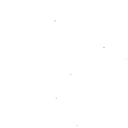
下一篇
中超首试AI裁判辅助技术，试点赛事引发热议
需求表单