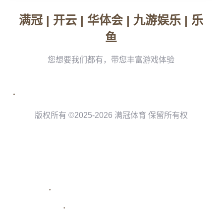
让人意外不已！实力雄厚却未能如愿
本届世俱杯吸引了世界各地最优秀的俱乐部参与，其中以某些欧洲
顶尖俱乐部备受关注。然而，在首轮大战中，这家声名显赫、常年
稳居欧冠前列的大牌球队竟然遭遇冷门，以出乎意料的不理想成绩
完成比赛。未能展示出他们预期中的强势风采，引发了一连串关于
策略和团队凝聚力的问题凸显。
分析起来，造成这一失误也许有多种原因。对于该队来说，改变打
法、新援整合以及伤病影响等可能都扮演着决定性的角色。在这样
竞争激烈的平台上，即使是微调失衡亦可能造成整体崩盘。因此，
不难理解为何甚至这些强劲球队也必须时刻调整策略，以应对突如
其来的变化。
关键时刻为何掉链子 解析幕后真相
近年来，各类战术变革无疑打破了固有模式，而这次失败或许恰好
反映出传统思维与现代潮流之间的一种碰撞。此外，这家被认为拥