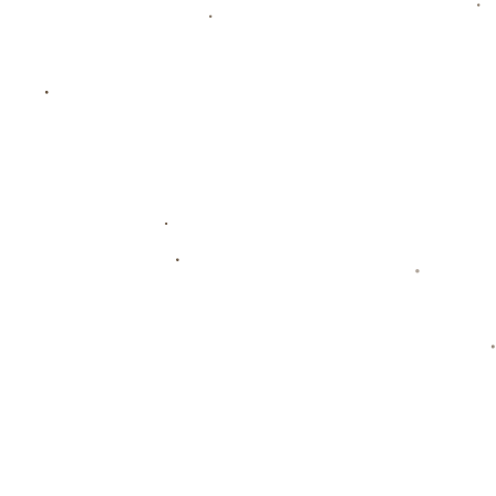
栏目导航
关于壹号娱乐
服务优势
团队介绍
新闻资讯
联系我们