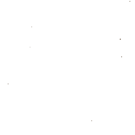
炫酷登场！诺里斯与杜汉本周迈阿
12
密大奖赛将佩戴定制头盔亮相
订阅
提交