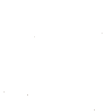
订阅
提交
关注我们