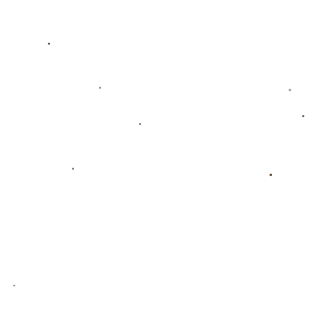
团队介绍
新闻资讯
联系我们
友情链接
友情链接
热门新闻
新闻
阿隆
索：
资讯
向拜
仁慕
尼黑