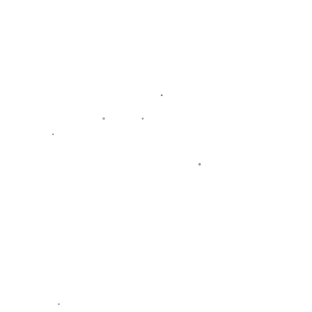
广西壮族自治区玉林市兴业县北市镇
admin@lumaaivideo.com