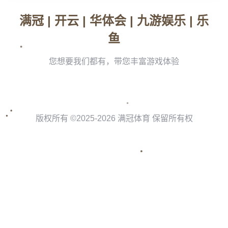
步。本文将深入探讨为何战术升级迫在眉睫，以及可能的改进方
向。
一：现状分析——国家队战术的短板凸显
纵观近几场比赛，中国国家队的表现并不尽如人意。尤其是在面对
亚洲强队时，球队在场上的整体配合显得
单调而缺乏层次
。以世预
赛对阵某强队为例，尽管球员个人能力不差，但由于战术体系过于
保守，进攻端缺乏有效的突破手段，最终导致失利。防守方面，中
后场衔接不够紧密，经常被对手抓住空档。这样的现状表明，现有
战术已经难以适应高强度对抗，
升级战术体系
势在必行。
此外，球员的特点与战术的匹配度也存在问题。例如，某些擅长快
速反击的前锋被安排在静态阵地战中，难以发挥自身优势。这不仅
限制了球员的表现，也让整体战斗力大打折扣。显然，伊万需要在
现有基础上进行大胆调整，制定更具针对性的策略。
二：为何说升级战术迫在眉睫
当前，中国足球正处于关键转型期，亚洲杯、世预赛等重大赛事接