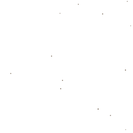
踵而至，每一场比赛都可能是决定性的转折点。如果继续沿用老套
路，不仅会错失晋级机会，更可能打击球员和球迷的信心。
时间紧
迫，容不得半点迟疑
，伊万必须尽快优化战术，提升队伍竞争力。