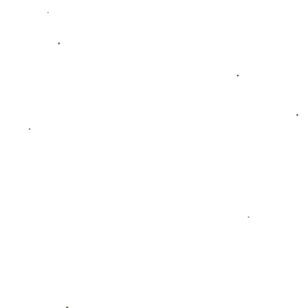
栏目导航
关于壹号娱乐
服务优势
团队介绍
新闻资讯
联系我们
友情链接
友情链接
热门新闻