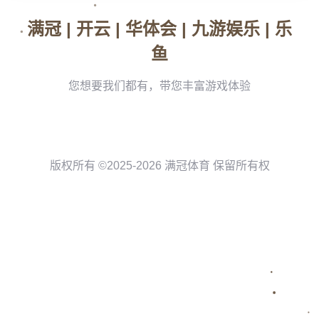
在欧洲足坛，巴黎圣日耳曼（PSG）一直是豪门球队的代表，但本
赛季欧冠联赛阶段的表现却让人大跌眼镜。前6轮比赛结束，他们仅
排名第25位，几乎跌入淘汰边缘。然而，一场主场对阵曼城的惊天
逆转，让巴黎重新燃起希望。这场比赛不仅是一次技战术的胜利，
更成为球队士气和赛季走势的关键转折点。今天，我们就来剖析这
场比赛如何改变巴黎的命运，并探讨他们未来的可能性。
前6轮低迷：巴黎为何跌至
谷底
本赛季欧冠联赛初期，巴黎的表现令人失望。尽管拥有梅西、内马
尔和姆巴佩这样的超级球星，但球队在攻防两端却频频失误。
数据
统计
显示，前6轮比赛中，巴黎仅取得2胜1平3负的成绩，净胜球也
未展现出应有的统治力。尤其是在客场，他们接连失利，暴露了战
术执行力和团队配合上的不足。
更令人担忧的是，球队内部似乎缺乏凝聚力。媒体多次报道球员间