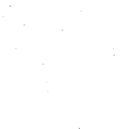
联系我们
热门新闻
阿尔卡拉斯：杜埃在欧冠决赛中的
12
表现令人难忘
NBA球迷票选最具人气球星，榜首
12
归属成悬念
维尔茨选择利物浦而非拜仁，因斯
12
洛特影响。