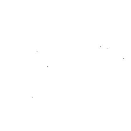
提交
搜索