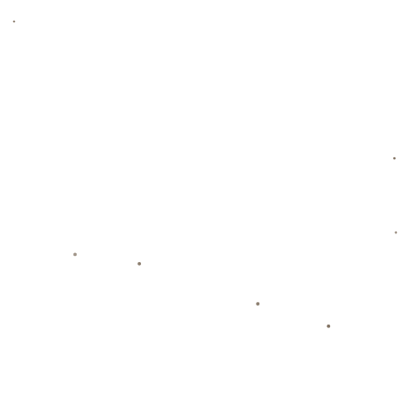
栏目导航
关于壹号娱乐
服务优势
团队介绍
新闻资讯
联系我们
友情链接
友情链接
热门新闻