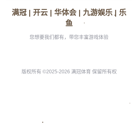
在英雄联盟职业赛场上，选手之间的较量总是充满惊喜与话题。近
日，DK战队的打野选手Canyon凭借一手牛头酋长（阿利斯塔）成
功击败了队内中单ShowMaker的波比，赛后ShowMaker更是直言
“牛头两连胜被抢”，这一言论迅速引发粉丝热议。这不仅是一场队内
训练赛的精彩对局，更展现了Canyon在英雄选择和操作上的独特理
解。今天，我们就来聊聊这场对决背后的故事，剖析
Canyon牛头
如
何逆风翻盘，以及为何ShowMaker会如此“抱怨”。
Canyon牛头的惊艳表现
在这次队内训练赛中，Canyon选择了并不常见的打野英雄——牛头
酋长。作为一个以保护和开团能力著称的辅助型英雄，牛头在打野
位置上显得有些“另类”。然而，Canyon却将这个英雄的潜力发挥到
了极致。面对ShowMaker的波比，一个以控制和抗伤能力见长的上
单坦克，Canyon利用牛头的
WQ二连
精准击飞，配合队伍多次完成
关键开团。
尤其是在一次小龙团战中，Canyon的牛头抓住机会，直接顶飞了处